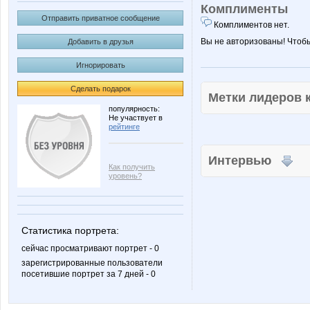
Комплименты
Отправить приватное сообщение
Комплиментов нет.
Вы не авторизованы! Чтоб
Добавить в друзья
Игнорировать
Сделать подарок
Метки лидеров
популярность:
Не участвует в
рейтинге
Интервью
Как получить
уровень?
Статистика портрета:
сейчас просматривают портрет - 0
зарегистрированные пользователи
посетившие портрет за 7 дней - 0